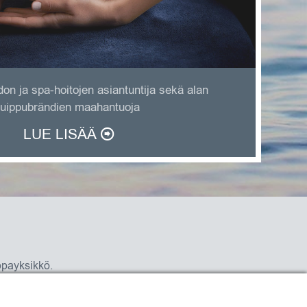
n ja spa-hoitojen asiantuntija sekä alan
uippubrändien maahantuoja
LUE LISÄÄ
ppayksikkö.