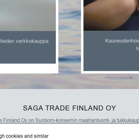
Kauneudenhoido
otteiden verkkokauppa
h
SAGA TRADE FINLAND OY
 Finland Oy on Sunborn-konsernin maahantuonti- ja tukkukau
Katso yhteystiedot »
gh cookies and similar