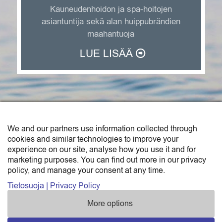
Kauneudenhoidon ja spa-hoitojen
asiantuntija sekä alan huippubrändien
maahantuoja
LUE LISÄÄ
We and our partners use information collected through
SAGA TRADE FINLAND OY
cookies and similar technologies to improve your
experience on our site, analyse how you use it and for
Saga Trade Finland Oy on Sunborn-konsernin
marketing purposes. You can find out more in our privacy
policy, and manage your consent at any time.
maahantuonti- ja tukkukauppayksikkö.
Katso yhteystiedot »
Tietosuoja | Privacy Policy
More options