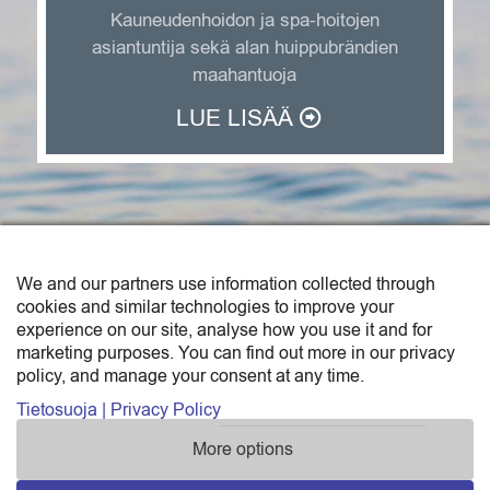
Kauneudenhoidon ja spa-hoitojen
asiantuntija sekä alan huippubrändien
maahantuoja
LUE LISÄÄ
We and our partners use information collected through
SAGA TRADE FINLAND OY
cookies and similar technologies to improve your
experience on our site, analyse how you use it and for
Saga Trade Finland Oy on Sunborn-konsernin
marketing purposes. You can find out more in our privacy
policy, and manage your consent at any time.
maahantuonti- ja tukkukauppayksikkö.
Katso yhteystiedot »
Tietosuoja | Privacy Policy
More options