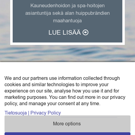
Kauneudenhoidon ja spa-hoitojen
asiantuntija sekä alan huippubrändien
maahantuoja
LUE LISÄÄ
We and our partners use information collected through
SAGA TRADE FINLAND OY
cookies and similar technologies to improve your
experience on our site, analyse how you use it and for
Saga Trade Finland Oy on Sunborn-konsernin
marketing purposes. You can find out more in our privacy
policy, and manage your consent at any time.
maahantuonti- ja tukkukauppayksikkö.
Katso yhteystiedot »
Tietosuoja | Privacy Policy
More options