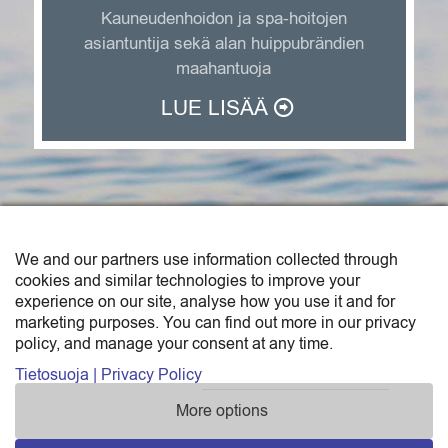
Kauneudenhoidon ja spa-hoitojen
asiantuntija sekä alan huippubrändien
maahantuoja
LUE LISÄÄ
We and our partners use information collected through
SAGA TRADE FINLAND OY
cookies and similar technologies to improve your
experience on our site, analyse how you use it and for
Saga Trade Finland Oy on Sunborn-konsernin
marketing purposes. You can find out more in our privacy
policy, and manage your consent at any time.
maahantuonti- ja tukkukauppayksikkö.
Katso yhteystiedot »
Tietosuoja | Privacy Policy
More options