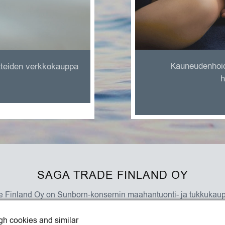
Kauneudenhoido
otteiden verkkokauppa
h
SAGA TRADE FINLAND OY
 Finland Oy on Sunborn-konsernin maahantuonti- ja tukkukau
Katso yhteystiedot »
gh cookies and similar