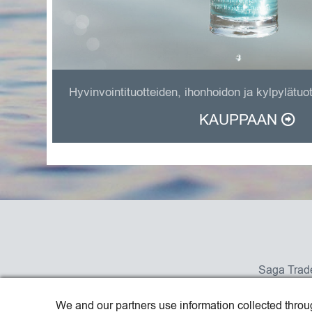
Hyvinvointituotteiden, ihonhoidon ja kylpylätu
KAUPPAAN
Saga Trade
We and our partners use information collected throu