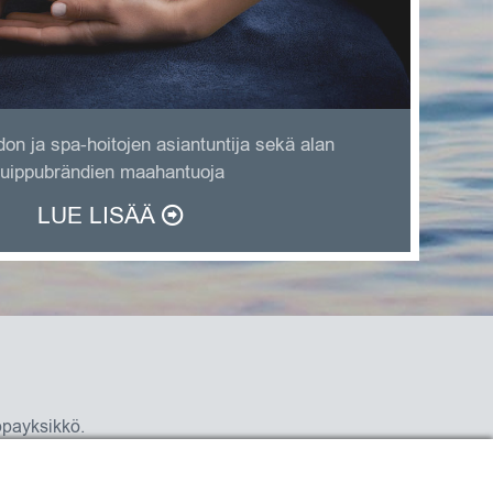
n ja spa-hoitojen asiantuntija sekä alan
uippubrändien maahantuoja
LUE LISÄÄ
ppayksikkö.