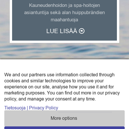
Kauneudenhoidon ja spa-hoitojen
asiantuntija sekä alan huippubrändien
maahantuoja
LUE LISÄÄ
We and our partners use information collected through
SAGA TRADE FINLAND OY
cookies and similar technologies to improve your
experience on our site, analyse how you use it and for
Saga Trade Finland Oy on Sunborn-konsernin
marketing purposes. You can find out more in our privacy
policy, and manage your consent at any time.
maahantuonti- ja tukkukauppayksikkö.
Katso yhteystiedot »
Tietosuoja | Privacy Policy
More options