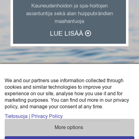
Kauneudenhoidon ja spa-hoitojen
asiantuntija sekä alan huippubrändien
maahantuoja
LUE LISÄÄ
We and our partners use information collected through
SAGA TRADE FINLAND OY
cookies and similar technologies to improve your
experience on our site, analyse how you use it and for
Saga Trade Finland Oy on Sunborn-konsernin
marketing purposes. You can find out more in our privacy
policy, and manage your consent at any time.
maahantuonti- ja tukkukauppayksikkö.
Katso yhteystiedot »
Tietosuoja | Privacy Policy
More options