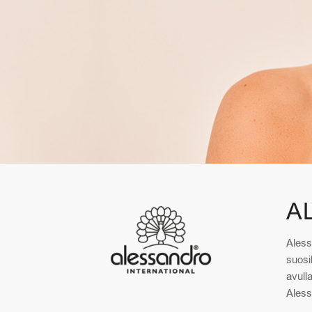
A
Aless
suosi
avull
Aless