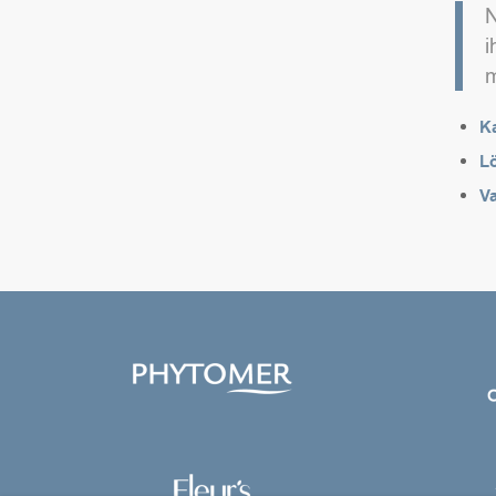
N
i
m
K
L
Va