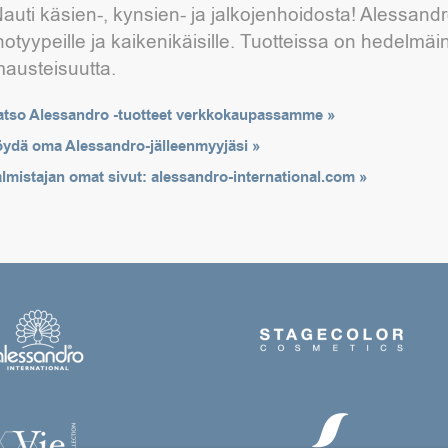
auti käsien-, kynsien- ja jalkojenhoidosta! Alessandro
hotyypeille ja kaikenikäisille. Tuotteissa on hedelmä
austeisuutta.
atso Alessandro -tuotteet verkkokaupassamme »
öydä oma Alessandro-jälleenmyyjäsi »
lmistajan omat sivut: alessandro-international.com »