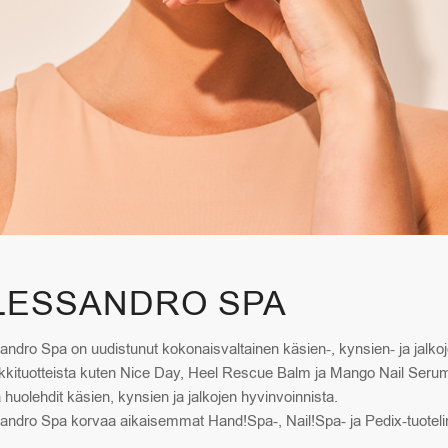
LESSANDRO SPA
andro Spa on uudistunut kokonaisvaltainen käsien-, kynsien- ja jalkojen
kkituotteista kuten Nice Day, Heel Rescue Balm ja Mango Nail Serum, 
a huolehdit käsien, kynsien ja jalkojen hyvinvoinnista.
andro Spa korvaa aikaisemmat Hand!Spa-, Nail!Spa- ja Pedix-tuotelin