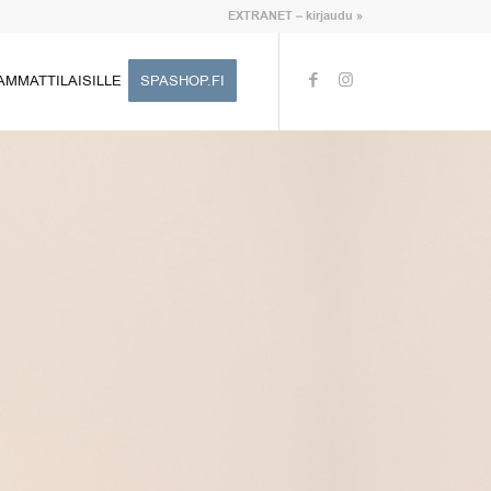
EXTRANET – kirjaudu »
AMMATTILAISILLE
SPASHOP.FI